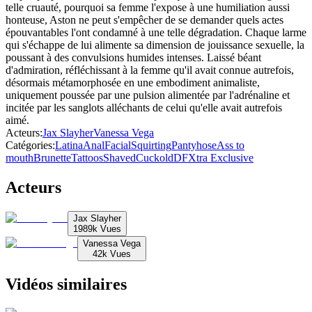
telle cruauté, pourquoi sa femme l'expose à une humiliation aussi
honteuse, Aston ne peut s'empêcher de se demander quels actes
épouvantables l'ont condamné à une telle dégradation. Chaque larme
qui s'échappe de lui alimente sa dimension de jouissance sexuelle, la
poussant à des convulsions humides intenses. Laissé béant
d'admiration, réfléchissant à la femme qu'il avait connue autrefois,
désormais métamorphosée en une embodiment animaliste,
uniquement poussée par une pulsion alimentée par l'adrénaline et
incitée par les sanglots alléchants de celui qu'elle avait autrefois
aimé.
Acteurs
:
Jax Slayher
Vanessa Vega
Catégories
:
Latina
Anal
Facial
Squirting
Pantyhose
Ass to
mouth
Brunette
Tattoos
Shaved
Cuckold
DFXtra Exclusive
Acteurs
Jax Slayher
1989k
Vues
Vanessa Vega
42k
Vues
Vidéos similaires