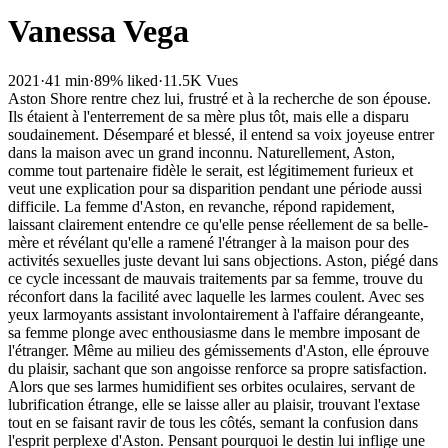
Vanessa Vega
2021
·
41 min
·
89% liked
·
11.5K Vues
Aston Shore rentre chez lui, frustré et à la recherche de son épouse.
Ils étaient à l'enterrement de sa mère plus tôt, mais elle a disparu
soudainement. Désemparé et blessé, il entend sa voix joyeuse entrer
dans la maison avec un grand inconnu. Naturellement, Aston,
comme tout partenaire fidèle le serait, est légitimement furieux et
veut une explication pour sa disparition pendant une période aussi
difficile. La femme d'Aston, en revanche, répond rapidement,
laissant clairement entendre ce qu'elle pense réellement de sa belle-
mère et révélant qu'elle a ramené l'étranger à la maison pour des
activités sexuelles juste devant lui sans objections. Aston, piégé dans
ce cycle incessant de mauvais traitements par sa femme, trouve du
réconfort dans la facilité avec laquelle les larmes coulent. Avec ses
yeux larmoyants assistant involontairement à l'affaire dérangeante,
sa femme plonge avec enthousiasme dans le membre imposant de
l'étranger. Même au milieu des gémissements d'Aston, elle éprouve
du plaisir, sachant que son angoisse renforce sa propre satisfaction.
Alors que ses larmes humidifient ses orbites oculaires, servant de
lubrification étrange, elle se laisse aller au plaisir, trouvant l'extase
tout en se faisant ravir de tous les côtés, semant la confusion dans
l'esprit perplexe d'Aston. Pensant pourquoi le destin lui inflige une