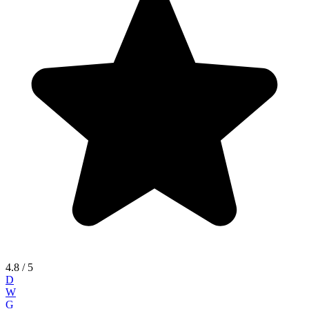
4.8
/ 5
D
W
G