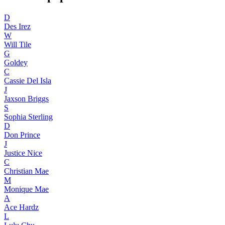
D
Des Irez
W
Will Tile
G
Goldey
C
Cassie Del Isla
J
Jaxson Briggs
S
Sophia Sterling
D
Don Prince
J
Justice Nice
C
Christian Mae
M
Monique Mae
A
Ace Hardz
L