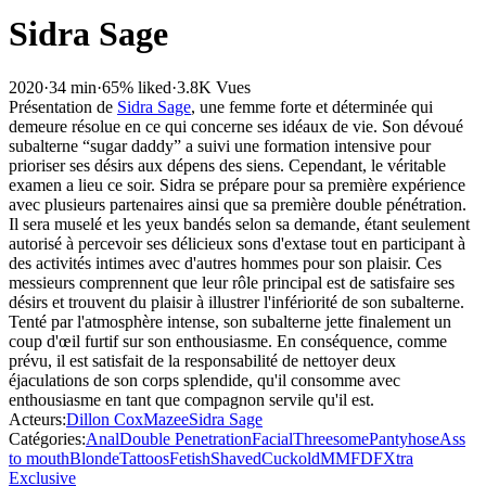
Sidra Sage
2020
·
34 min
·
65% liked
·
3.8K Vues
Présentation de
Sidra Sage
, une femme forte et déterminée qui
demeure résolue en ce qui concerne ses idéaux de vie. Son dévoué
subalterne “sugar daddy” a suivi une formation intensive pour
prioriser ses désirs aux dépens des siens. Cependant, le véritable
examen a lieu ce soir. Sidra se prépare pour sa première expérience
avec plusieurs partenaires ainsi que sa première double pénétration.
Il sera muselé et les yeux bandés selon sa demande, étant seulement
autorisé à percevoir ses délicieux sons d'extase tout en participant à
des activités intimes avec d'autres hommes pour son plaisir. Ces
messieurs comprennent que leur rôle principal est de satisfaire ses
désirs et trouvent du plaisir à illustrer l'infériorité de son subalterne.
Tenté par l'atmosphère intense, son subalterne jette finalement un
coup d'œil furtif sur son enthousiasme. En conséquence, comme
prévu, il est satisfait de la responsabilité de nettoyer deux
éjaculations de son corps splendide, qu'il consomme avec
enthousiasme en tant que compagnon servile qu'il est.
Acteurs
:
Dillon Cox
Mazee
Sidra Sage
Catégories
:
Anal
Double Penetration
Facial
Threesome
Pantyhose
Ass
to mouth
Blonde
Tattoos
Fetish
Shaved
Cuckold
MMF
DFXtra
Exclusive