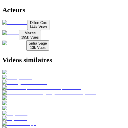
Acteurs
Dillon Cox
144k
Vues
Mazee
395k
Vues
Sidra Sage
13k
Vues
Vidéos similaires