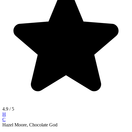
4.9
/ 5
H
C
Hazel Moore, Chocolate God