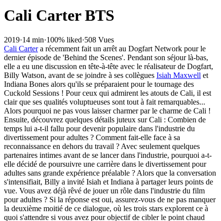
Cali Carter BTS
2019
·
14 min
·
100% liked
·
508 Vues
Cali Carter
a récemment fait un arrêt au Dogfart Network pour le
dernier épisode de 'Behind the Scenes'. Pendant son séjour là-bas,
elle a eu une discussion en tête-à-tête avec le réalisateur de Dogfart,
Billy Watson, avant de se joindre à ses collègues
Isiah Maxwell
et
Indiana Bones alors qu'ils se préparaient pour le tournage des
Cuckold Sessions ! Pour ceux qui admirent les atouts de Cali, il est
clair que ses qualités voluptueuses sont tout à fait remarquables...
Alors pourquoi ne pas vous laisser charmer par le charme de Cali !
Ensuite, découvrez quelques détails juteux sur Cali : Combien de
temps lui a-t-il fallu pour devenir populaire dans l'industrie du
divertissement pour adultes ? Comment fait-elle face à sa
reconnaissance en dehors du travail ? Avec seulement quelques
partenaires intimes avant de se lancer dans l'industrie, pourquoi a-t-
elle décidé de poursuivre une carrière dans le divertissement pour
adultes sans grande expérience préalable ? Alors que la conversation
s'intensifiait, Billy a invité Isiah et Indiana à partager leurs points de
vue. Vous avez déjà rêvé de jouer un rôle dans l'industrie du film
pour adultes ? Si la réponse est oui, assurez-vous de ne pas manquer
la deuxième moitié de ce dialogue, où les trois stars explorent ce à
quoi s'attendre si vous avez pour objectif de cibler le point chaud