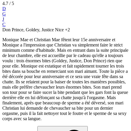
4.7
/ 5
D
G
J
C
Don Prince, Goldey, Justice Nice
+2
Monique Mae et Christian Mae fêtent leur 15e anniversaire et
Monique a l'impression que Christian va simplement faire le strict
minimum comme d'habitude. Mais en entrant dans la suite principale
de leur chambre, elle est accueillie par le cadeau qu'elle a toujours
voulu : trois énormes bites (Goldey, Justice, Don Prince) rien que
pour elle. Monique est extatique et fait rapidement tourner les trois
bites dans sa bouche en remerciant son mari aimant. Toute la pièce a
été décorée pour leur anniversaire et ce sera une vraie fête dans sa
chatte. Ils se relaient pour la baiser de toutes les manières possibles,
mais elle préfère chevaucher leurs énormes bites. Son mari prend
son tour pour se faire sucer la bite pendant que les gars font la queue
derrière elle en lui défonçant sa chatte jusqu'à l'orgasme. Mais
finalement, après que beaucoup de sperme a été déversé, son mari
Christian lui demande de chevaucher sa bite pour un dernier
orgasme, puis il la fait nettoyer tout le foutre et le sperme de sa sexy
corps avec sa langue.