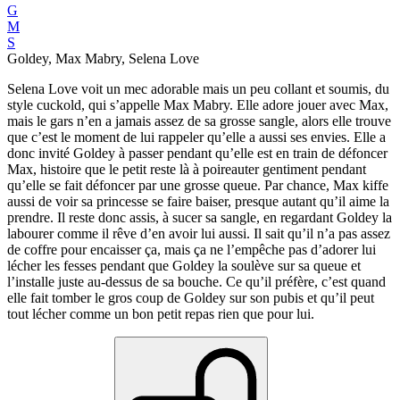
G
M
S
Goldey, Max Mabry, Selena Love
Selena Love voit un mec adorable mais un peu collant et soumis, du
style cuckold, qui s’appelle Max Mabry. Elle adore jouer avec Max,
mais le gars n’en a jamais assez de sa grosse sangle, alors elle trouve
que c’est le moment de lui rappeler qu’elle a aussi ses envies. Elle a
donc invité Goldey à passer pendant qu’elle est en train de défoncer
Max, histoire que le petit reste là à poireauter gentiment pendant
qu’elle se fait défoncer par une grosse queue. Par chance, Max kiffe
aussi de voir sa princesse se faire baiser, presque autant qu’il aime la
prendre. Il reste donc assis, à sucer sa sangle, en regardant Goldey la
labourer comme il rêve d’en avoir lui aussi. Il sait qu’il n’a pas assez
de coffre pour encaisser ça, mais ça ne l’empêche pas d’adorer lui
lécher les fesses pendant que Goldey la soulève sur sa queue et
l’installe juste au-dessus de sa bouche. Ce qu’il préfère, c’est quand
elle fait tomber le gros coup de Goldey sur son pubis et qu’il peut
tout lécher comme un bon petit repas rien que pour lui.