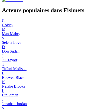
Acteurs populaires dans Fishnets
G
Goldey
M
Max Mabry
S
Selena Love
D
Don Sudan
J
Jill Taylor
T
Tiffani Madison
B
Boswell Black
N
Natalie Brooks
L
Liz Jordan
J
Jonathan Jordan
S