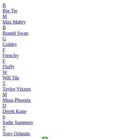
B
Big Tre
M
Max Mabry
B
Brandi Swan
G
Goldey
F
Frenchy
F
Fluffy
W
Will Tile
T
Taylor Vixxen
M
Musa Phoenix
D
Derek Kage
S
Sadie Summers
T
Tony Orlando