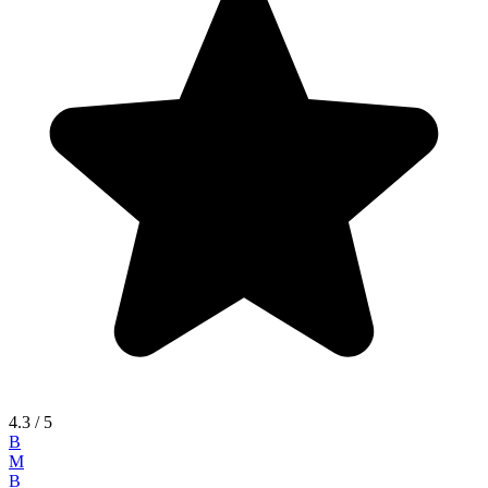
4.3
/ 5
B
M
B